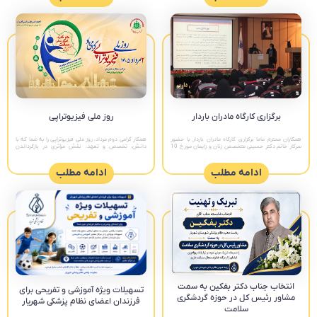
برگزاری کارگاه مادران باردار
روز ملی فیزیوتراپی
همکاران محترم ماما برگزاری کارگاه مادران باردار با حضور
همکار گرامی دوم مرداد، روز ملی فیزیوتراپی را به شما که با
سرکار خانم دکتر حسینی متخصص زنان و زایمان مورخ 10
دانش، تخصص و تعهد، نقش مؤثری در بازگرداندن
مرداد ماه ساعت 8 الی 13 سالن همایش شبکه بهداشت
سلامتی و بهبود کیفیت زندگی بیماران ایفا می‌کنید،
صمیمانه
ادامه مطلب
ادامه مطلب
انتخاب جناب دکتر بفکین به سمت
تسهیلات ویژه آموزشی و تفریحی برای
مشاور رئیس کل در حوزه گردشگری
فرزندان اعضای نظام پزشکی شهریار
سلامت