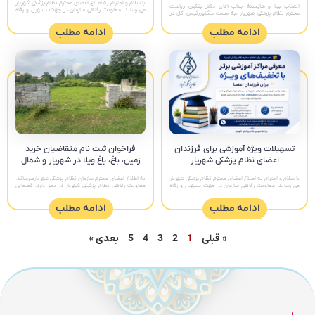
با سلام و احترام به اطلاع اعضای محترم نظام پزشکی شهریار
انتخاب بجا و شایسته جناب آقای دکتر بفکین ریاست
می رساند. معاونت رفاهی سازمان در جهت تسهیل و رفاه
محترم نظام پزشکی شهریار ،به سمت مشاوررئیس کل در
فرزندان عزیز اعضای محترم، اقدام به معرفی مراکز
حوزه گردشگری سلامت را تبریک عرض میکنیم.روابط عمومی
نظام پزشکی شهرستان
ادامه مطلب
ادامه مطلب
تسهیلات ویژه آموزشی برای فرزندان
فراخوان ثبت نام متقاضیان خرید
اعضای نظام پزشکی شهریار
زمین، باغ، باغ ویلا در شهریار و شمال
با سلام و احترام به اطلاع اعضای محترم نظام پزشکی شهریار
به اطلاع اعضای محترم سازمان نظام پزشکی شهریارمیرساند.
می رساند. معاونت رفاهی سازمان در جهت تسهیل و رفاه
معاونت رفاهی نظام پزشکی شهریار در نظر دارد، قطعاتی
فرزندان عزیز اعضای محترم، اقدام به معرفی مراکز
زمین، با کاربری مسکونی، باغ، باغ ویلا و درمانی برای
متقاضیان تهیه
ادامه مطلب
ادامه مطلب
« قبلی
1
2
3
4
5
بعدی »