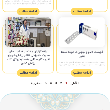
در راستای اجرای قانون حمایت از خانواده و جوانی
جمعیت، کنفرانس آموزشی با موضوع “حفظ حیات جنین و
پیشگیری از سقط ” ویژه پزشکان عمومی و ماماها بخش
دولتی و
ادامه مطلب
ادامه مطلب
ارائه گزارش مختصر فعالیت های
فهرست دارو و تجهیزات موجد سقط
معاونت آموزشی نظام پزشکی شهریار،
جنین
آقای دکتر صفایی به سازمان کل نظام
ﻓﻬﺮﺳﺖ دارو و تجهیزاتی که ﻣﺼﺪﺍﻕ ﻓﺮﺍﻫﻢ ﺳﺎﺯی ﺍﺳﺖ
پزشکی کشور
ﻭﺳﺎﯾﻞ ﺳﻘﻂ ﻋﻤﺪی ﺟﻨﯿﻦ است لیست دارو های مورد
استفاده در سقط جنین
ادامه مطلب
ادامه مطلب
« قبلی
1
2
3
4
5
بعدی »