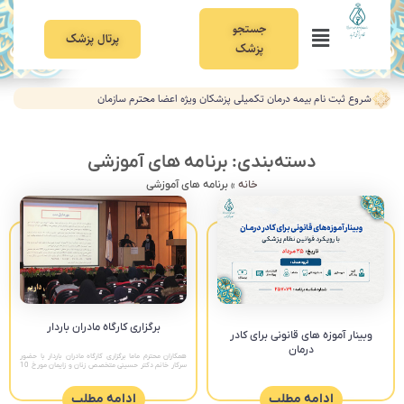
جستجو
پرتال پزشک
پزشک
شروع ثبت نام بیمه درمان تکمیلی پزشکان ویژه اعضا محترم سازمان
دسته‌بندی: برنامه های آموزشی
خانه
»
برنامه های آموزشی
برگزاری کارگاه مادران باردار
وبینار آموزه های قانونی برای کادر
درمان
همکاران محترم ماما برگزاری کارگاه مادران باردار با حضور
سرکار خانم دکتر حسینی متخصص زنان و زایمان مورخ 10
مرداد ماه ساعت 8 الی 13 سالن همایش شبکه بهداشت
ادامه مطلب
ادامه مطلب