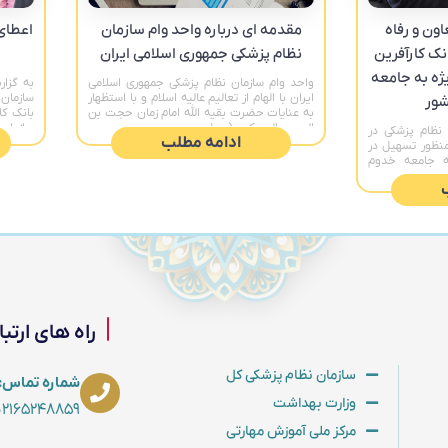
ون و رفاه
مقدمه ای درباره واحد وام سازمان
اعطای
نک کارآفرین
نظام پزشکی جمهوری اسلامی ایران
ه به جامعه
واحد وام سازمان نظام پزشکی جمهوری اسلامی
به گزا
ایران با الهام از تعالیم عالیه اسلام و با استظهار
سازمان 
شور
به عنایات حضرت بقیه الله امام زمان حجت بن
بانک کا
الحسن العسکری (عجل
سازمان 
نظام پزشکی در
ادامه مطلب
منظور تسهیل در
به جامعه خدوم
راه های ارتب
سازمان نظام پزشکی کل
شماره تماس: ۲۱۶۵۲۲۱۱۷۳
وزارت بهداشت
۲۱۶۵۲۴۸۸۵۹، ۰۲۱۶۵۲۶۵۱۵۱
مرکز ملی آموزش مهارتی