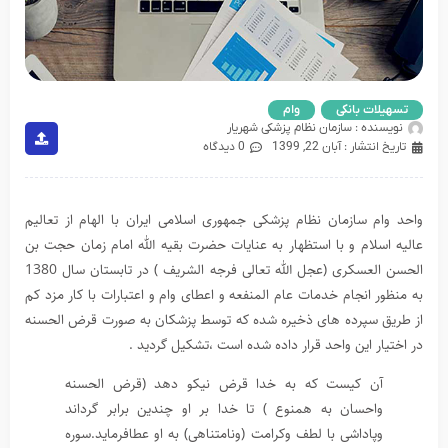
تسهیلات بانکی
,
وام
نویسنده :
سازمان نظام پزشکی شهریار
تاریخ انتشار :
آبان 22, 1399
0 دیدگاه
واحد وام سازمان نظام پزشکی جمهوری اسلامی ایران با الهام از تعالیم
عالیه اسلام و با استظهار به عنایات حضرت بقیه الله امام زمان حجت بن
الحسن العسکری (عجل الله تعالی فرجه الشریف )
در تابستان سال 1380
به منظور انجام خدمات عام المنفعه و اعطای وام و اعتبارات با کار مزد کم
از طریق سپرده های ذخیره شده که توسط پزشکان به صورت قرض الحسنه
در اختیار این واحد قرار داده شده است ،تشکیل گردید .
آن کیست که به خدا قرض نیکو دهد (قرض الحسنه
واحسان به همنوع ) تا خدا بر او چندین برابر گرداند
وپاداشی با لطف وکرامت (ونامتناهی) به او عطافرماید.سوره