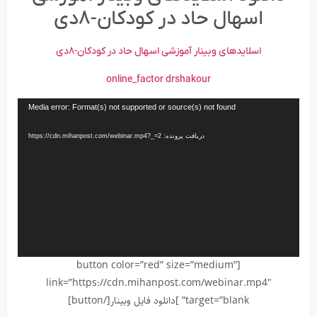
اسهال حاد در کودکان-۸دی
اسلایدهای وبینار آموزشی اسهال حاد در کودکان-۸دی
online_factor drshakour
نمایشگر
Media error: Format(s) not supported or source(s) not found
ویدیو
دریافت پرونده: https://cdn.mihanpost.com/webinar.mp4?_=2
[button color=”red” size=”medium”
link=”https://cdn.mihanpost.com/webinar.mp4″
target=”blank” ]دانلود فایل وبینار[/button]